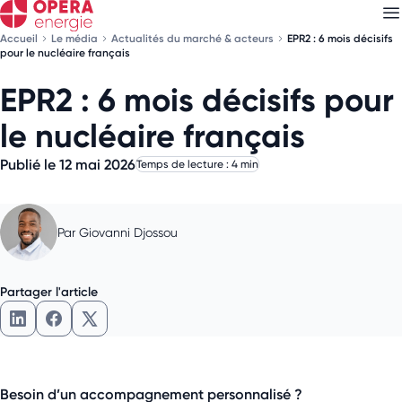
Accueil
Le média
Actualités du marché & acteurs
EPR2 : 6 mois décisifs
pour le nucléaire français
EPR2 : 6 mois décisifs pour
Découvrez nos
newsletters
le nucléaire français
Choisissez les newsletters qui vous intéressent
Publié le 12 mai 2026
Temps de lecture : 4 min
Par
Giovanni Djossou
Partager l'article
Besoin d’un accompagnement personnalisé ?