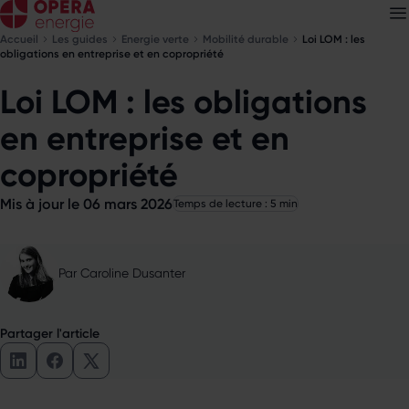
Accueil
Les guides
Energie verte
Mobilité durable
Loi LOM : les
obligations en entreprise et en copropriété
Loi LOM : les obligations
Découvrez nos
newsletters
en entreprise et en
Choisissez les newsletters qui vous intéressent
copropriété
Mis à jour le 06 mars 2026
Temps de lecture : 5 min
Par
Caroline Dusanter
Partager l'article
Partager l'article sur LinkedIn
Partager l'article sur Facebook
Partager l'article sur X