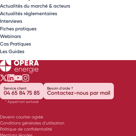
Actualités du marché & acteurs
Actualités réglementaires
Interviews
Fiches pratiques
Webinars
Cas Pratiques
Les Guides
Opéra Énergie sur Twitter
Opéra Énergie sur LinkedIn
Opéra Énergie sur Youtube
Opéra Énergie sur Instagram
Service client
Besoin d'aide ?
04 65 84 75 85
Contactez-nous par mail
* Appel non surtaxé
Devenir courtier agréé
Conditions générales d’utilisation
Politique de confidentialité
Mentions légales