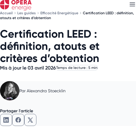
Accueil
Les guides
Efficacité Energétique
Certification LEED : définition,
atouts et critères d’obtention
Certification LEED :
Découvrez nos
newsletters
définition, atouts et
Choisissez les newsletters qui vous intéressent
critères d’obtention
Mis à jour le 03 avril 2026
Temps de lecture : 5 min
Par
Alexandra Stoecklin
Partager l'article
Partager l'article sur LinkedIn
Partager l'article sur Facebook
Partager l'article sur X