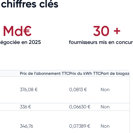
chiffres clés
7 Md€
30 +
négociée en 2025
fournisseurs mis en concur
Prix de l’abonnement TTC
Prix du kWh TTC
Part de biogaz
376,08 €
0,0813 €
Non
336 €
0,06630 €
Non
346,76
0,07389 €
Non