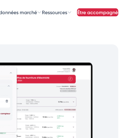
 données marché
Ressources
être accompagné
z nos
newsletters
newsletters qui vous intéressent