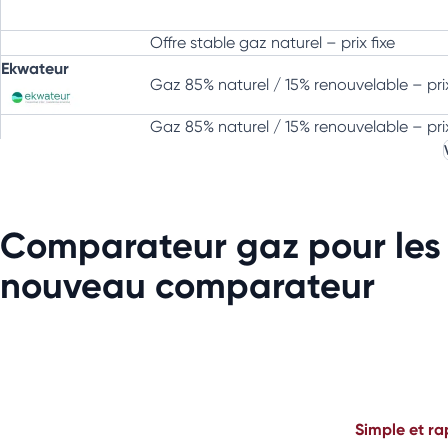
Offre stable gaz naturel – prix fixe
Ekwateur
Gaz 85% naturel / 15% renouvelable – pri
Gaz 85% naturel / 15% renouvelable – prix
Endesa
Offre éco gaz (prix fixe)
Offre gaz vert (prix fixe)
Comparateur gaz pour les 
Alterna Énergie
Offre sur-mesure
nouveau comparateur
Engie
Offre latitude gaz (prix indexé)
Activert gaz 1 ans (prix garanti 1 an)
TotalEnergies
Simple et r
Horizon gaz – T1/T2 – 3 ans