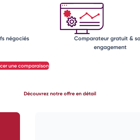
331,92 €
0,1291 €
100%
331,92 €
0,752 €
Non
ifs négociés
Comparateur gratuit & s
engagement
ncer une comparaison
Découvrez notre offre en détail