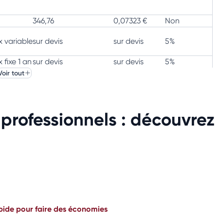
346,76
0,07323 €
Non
x variable
sur devis
sur devis
5%
 fixe 1 an
sur devis
sur devis
5%
Voir tout
sur devis
sur devis
Non
sur devis
sur devis
100%
professionnels : découvrez
sur devis
sur devis
en option
154,68 €
0,05184 €
10%
154,68 €
0,05305 €
10%
apide pour
faire des économies
120 €
0,05803 €
Non