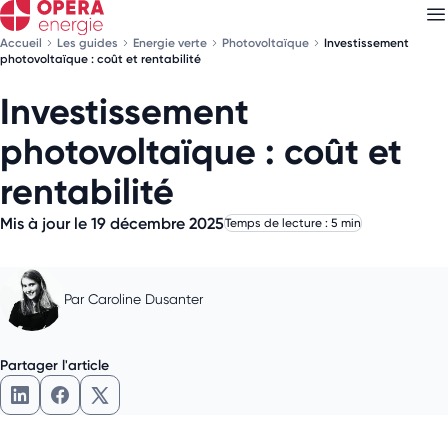
Accueil
Les guides
Energie verte
Photovoltaïque
Investissement
photovoltaïque : coût et rentabilité
Investissement
Découvrez nos
newsletters
photovoltaïque : coût et
Choisissez les newsletters qui vous intéressent
rentabilité
Mis à jour le 19 décembre 2025
Temps de lecture : 5 min
Par
Caroline Dusanter
Partager l'article
Partager l'article sur LinkedIn
Partager l'article sur Facebook
Partager l'article sur X