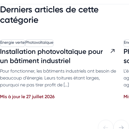
Derniers articles de cette
catégorie
Energie verte
Photovoltaïque
En
Installation photovoltaïque pour
P
un bâtiment industriel
s
Pour fonctionner, les bâtiments industriels ont besoin de
L’
beaucoup d’énergie. Leurs toitures étant larges,
ag
pourquoi ne pas tirer profit de […]
ag
Mis à jour le 27 juillet 2026
Mi