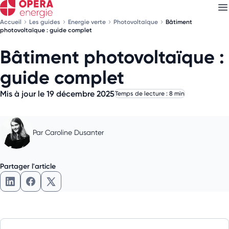
Accueil
Les guides
Energie verte
Photovoltaïque
Bâtiment
photovoltaïque : guide complet
Bâtiment photovoltaïque :
Découvrez nos
newsletters
guide complet
Choisissez les newsletters qui vous intéressent
Mis à jour le 19 décembre 2025
Temps de lecture : 8 min
Par
Caroline Dusanter
Partager l'article
Partager l'article sur LinkedIn
Partager l'article sur Facebook
Partager l'article sur X