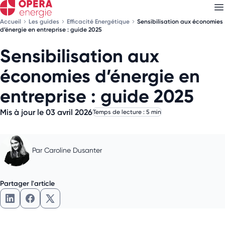
Accueil
Les guides
Efficacité Energétique
Sensibilisation aux économies
d’énergie en entreprise : guide 2025
Sensibilisation aux
Découvrez nos
newsletters
économies d’énergie en
Choisissez les newsletters qui vous intéressent
entreprise : guide 2025
Mis à jour le 03 avril 2026
Temps de lecture : 5 min
Par
Caroline Dusanter
Partager l'article
Partager l'article sur LinkedIn
Partager l'article sur Facebook
Partager l'article sur X