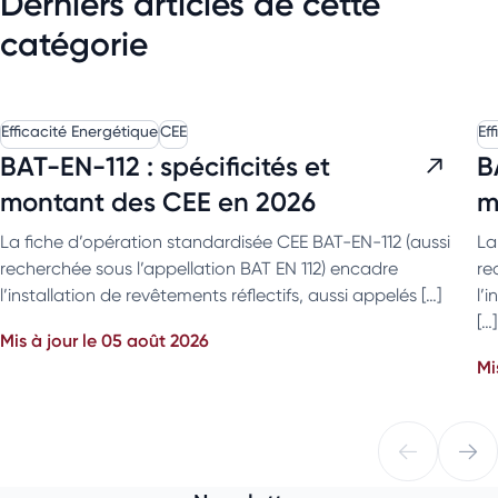
Derniers articles de cette
catégorie
Efficacité Energétique
CEE
Ef
BAT-EN-112 : spécificités et
B
montant des CEE en 2026
m
La fiche d’opération standardisée CEE BAT-EN-112 (aussi
La
recherchée sous l’appellation BAT EN 112) encadre
re
l’installation de revêtements réflectifs, aussi appelés […]
l’
[…]
Mis à jour le 05 août 2026
Mi