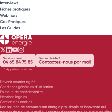
Interviews
Fiches pratiques
Webinars
Cas Pratiques
Les Guides
Opéra Énergie sur Twitter
Opéra Énergie sur LinkedIn
Opéra Énergie sur Youtube
Opéra Énergie sur Instagram
Service client
Besoin d'aide ?
04 65 84 75 85
Contactez-nous par mail
* Appel non surtaxé
Devenir courtier agréé
Conditions générales d’utilisation
Politique de confidentialité
Mentions légales
Gestion des cookies
Une solution de comparaison énergie pro, simple et innovante qui
permet de trouver le meilleur contrat d'énergie pro en quelques clics.