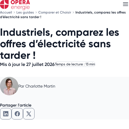
Accueil
Les guides
Comparer et Choisir
Industriels, comparez les offres
d’électricité sans tarder !
Industriels, comparez les
Découvrez nos
newsletters
offres d’électricité sans
Choisissez les newsletters qui vous intéressent
tarder !
Mis à jour le 27 juillet 2026
Temps de lecture : 13 min
Par
Charlotte Martin
Partager l'article
Partager l'article sur LinkedIn
Partager l'article sur Facebook
Partager l'article sur X