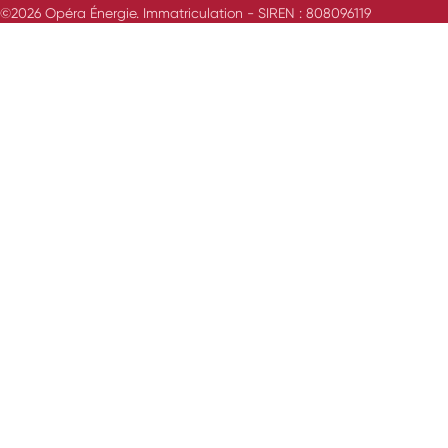
©2026 Opéra Énergie. Immatriculation - SIREN : 808096119