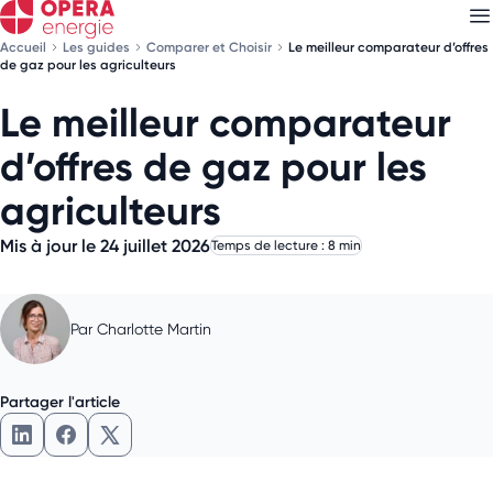
Accueil
Les guides
Comparer et Choisir
Le meilleur comparateur d’offres
de gaz pour les agriculteurs
Le meilleur comparateur
Découvrez nos
newsletters
d’offres de gaz pour les
Choisissez les newsletters qui vous intéressent
agriculteurs
Mis à jour le 24 juillet 2026
Temps de lecture : 8 min
Par
Charlotte Martin
Partager l'article
Partager l'article sur LinkedIn
Partager l'article sur Facebook
Partager l'article sur X