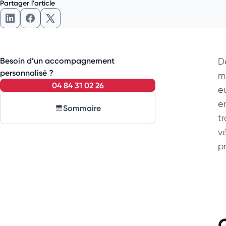
Partager l'article
Partager l'article sur LinkedIn
Partager l'article sur Facebook
Partager l'article sur X
Besoin d’un accompagnement
D
personnalisé ?
mu
04 84 31 02 26
e
en
Sommaire
tr
vé
p