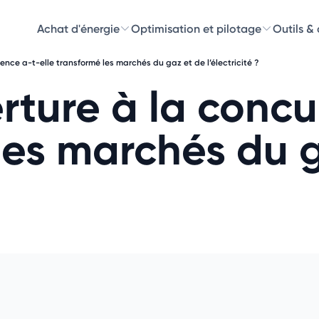
Achat d'énergie
Optimisation et pilotage
Outils &
nce a-t-elle transformé les marchés du gaz et de l’électricité ?
Découvre
ture à la concu
Choisissez les 
 les marchés du 