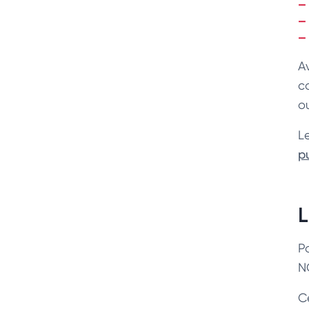
Av
c
ou
Le
p
L
P
N
Ce