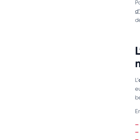
Po
d
d
L’
e
b
En