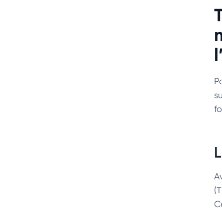
l
P
s
fo
L
Av
(T
Ce