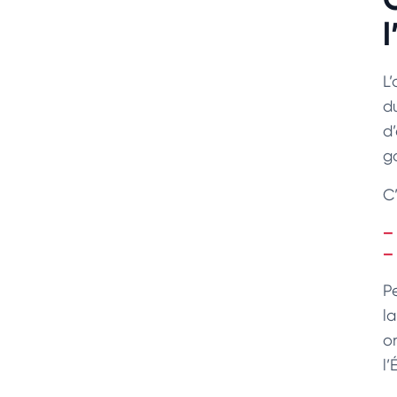
l
L
du
d’
ga
C
P
l
o
l’