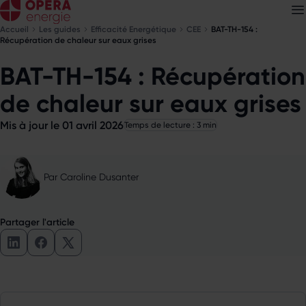
Accueil
Les guides
Efficacité Energétique
CEE
BAT-TH-154 :
Récupération de chaleur sur eaux grises
BAT-TH-154 : Récupération
Découvrez nos
newsletters
de chaleur sur eaux grises
Choisissez les newsletters qui vous intéressent
Mis à jour le 01 avril 2026
Temps de lecture : 3 min
Par
Caroline Dusanter
Partager l'article
Partager l'article sur LinkedIn
Partager l'article sur Facebook
Partager l'article sur X