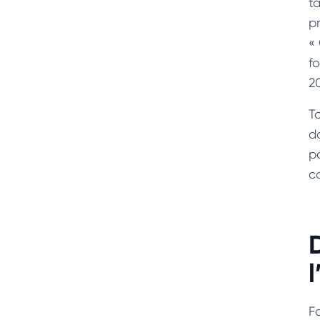
t
p
«
f
2
T
d
pa
c
l
F