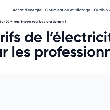
Achat d'énergie
Optimisation et pilotage
Outils &
ité en 2019 : quel impact pour les professionnels ?
Découvre
ifs de l’électrici
Choisissez les 
 les professionn