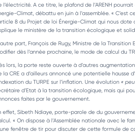
 l’électricité. A ce titre, le plafond de l’ARENH pourrai
ergie-Climat, débattu en juin à l’assemblée. « C’est ce 
article 8 du Projet de loi Énergie-Climat qui nous dote d
plique le ministère de la transition écologique et solid
’autre part, François de Rugy, Ministre de la Transition
odifier dès l’année prochaine, le mode de calcul du TR
ès lors, la porte reste ouverte à d’autres augmentatio
e la CRE a d’ailleurs annoncé une potentielle hausse d’
’indexation du TURPE sur l’inflation. Une évolution
« peu
crétaire d’Etat à la transition écologique, mais qui pour
nnonces faites par le gouvernement.
n effet, Sibeth Ndiaye, porte-parole de du gouverneme
alcul. « On dispose à l’Assemblée nationale avec le fame
une fenêtre de tir pour discuter de cette formule de calc