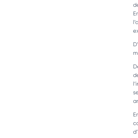
de
En
l’
ex
D
m
D
d
l
se
a
E
c
d’