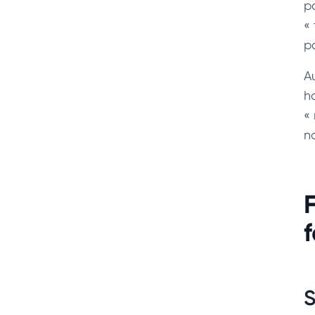
p
«
p
A
ha
« 
no
S