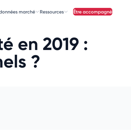
 données marché
Ressources
être accompagné
z nos
newsletters
té en 2019 :
newsletters qui vous intéressent
els ?