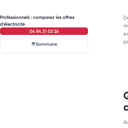
Professionnels : comparez les offres
D
d'électricité
m
04 84 31 02 26
e
p
Sommaire
d
Av