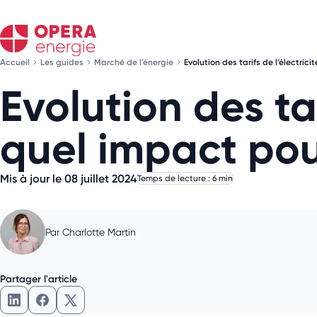
Accueil
Les guides
Marché de l'énergie
Evolution des tarifs de l’électric
Evolution des tar
quel impact pour
Mis à jour le 08 juillet 2024
Temps de lecture : 6 min
Par
Charlotte Martin
Partager l'article
Partager l'article sur LinkedIn
Partager l'article sur Facebook
Partager l'article sur X