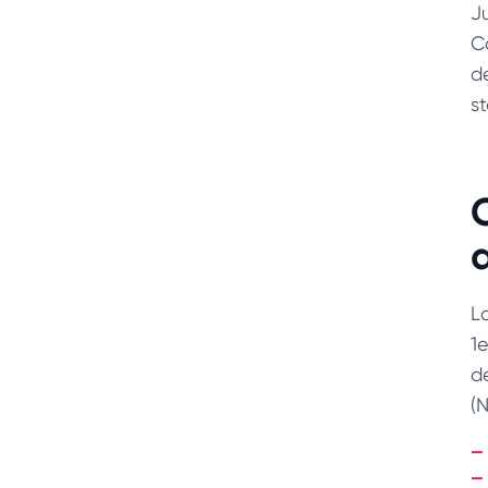
J
C
d
s
a
L
1
d
(