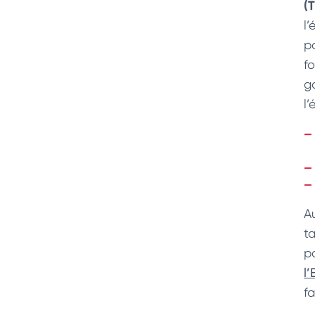
(T
l
p
f
g
l’
A
t
po
l’
fa