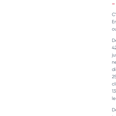
C’
E
ou
D
4
j
ne
d
2
c
1
l
D