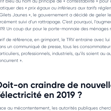
arif bleu au nom du principe de « contestabilité » pour
ratiquer des
« prix égaux ou inférieurs aux tarifs régle
 Gilets Jaunes », le gouvernement a décidé de geler les 
orcément suivi d’un rattrapage. C’est pourquoi, l’augme
019. Un coup dur pour le porte-monnaie des ménages m
arif de référence, en grimpant, le TRV entraine avec lu
ans un communiqué de presse, tous les consommateurs o
rticuliers, professionnels, industriels, qu’ils soient au
oncurrent ».
Doit-on craindre de nouvel
’électricité en 2019 ?
ace au mécontentement, les autorités publiques cherche