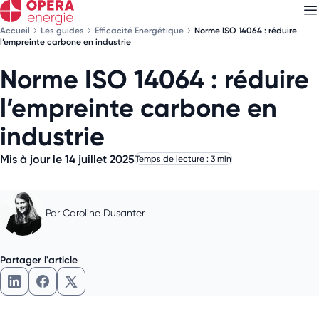
Accueil
Les guides
Efficacité Energétique
Norme ISO 14064 : réduire
l’empreinte carbone en industrie
Norme ISO 14064 : réduire
Découvrez nos
newsletters
l’empreinte carbone en
Choisissez les newsletters qui vous intéressent
industrie
Mis à jour le 14 juillet 2025
Temps de lecture : 3 min
Par
Caroline Dusanter
Partager l'article
Partager l'article sur LinkedIn
Partager l'article sur Facebook
Partager l'article sur X