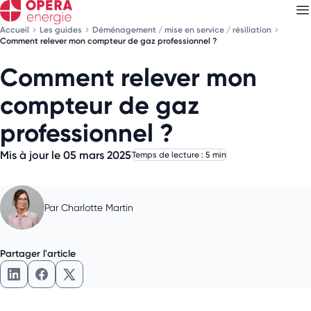
Accueil
Les guides
Déménagement / mise en service / résiliation
Comment relever mon compteur de gaz professionnel ?
Comment relever mon
Découvrez nos
newsletters
compteur de gaz
Choisissez les newsletters qui vous intéressent
professionnel ?
Mis à jour le 05 mars 2025
Temps de lecture : 5 min
Par
Charlotte Martin
Partager l'article
Partager l'article sur LinkedIn
Partager l'article sur Facebook
Partager l'article sur X