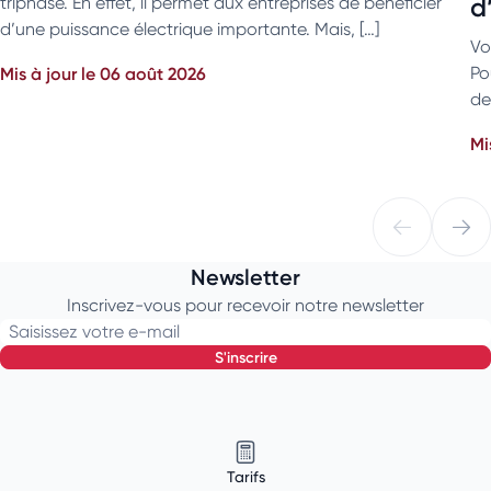
d
triphasé. En effet, il permet aux entreprises de bénéficier
d’une puissance électrique importante. Mais, […]
Vo
Mis à jour le 06 août 2026
Po
de
Mi
Newsletter
Inscrivez-vous pour recevoir notre newsletter
Saisissez votre e-mail
s'inscrire
Tarifs