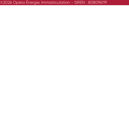
©2026 Opéra Énergie. Immatriculation - SIREN : 808096119