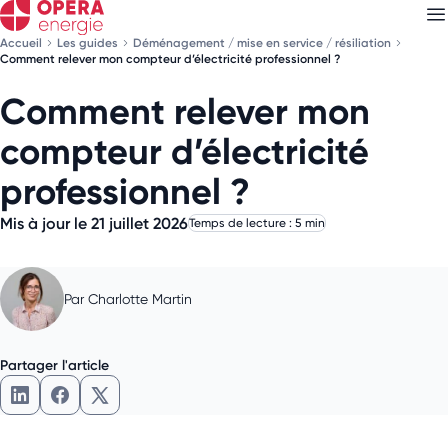
Accueil
Les guides
Déménagement / mise en service / résiliation
Comment relever mon compteur d’électricité professionnel ?
Comment relever mon
Découvrez nos
newsletters
compteur d’électricité
Choisissez les newsletters qui vous intéressent
professionnel ?
Mis à jour le 21 juillet 2026
Temps de lecture : 5 min
Par
Charlotte Martin
Partager l'article
Partager l'article sur LinkedIn
Partager l'article sur Facebook
Partager l'article sur X