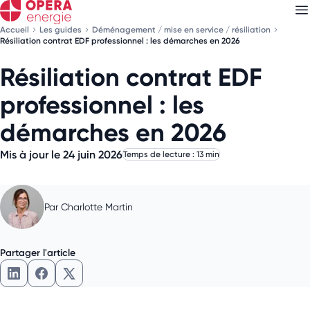
Accueil
Les guides
Déménagement / mise en service / résiliation
Résiliation contrat EDF professionnel : les démarches en 2026
Résiliation contrat EDF
Découvrez nos
newsletters
professionnel : les
Choisissez les newsletters qui vous intéressent
démarches en 2026
Mis à jour le 24 juin 2026
Temps de lecture : 13 min
Par
Charlotte Martin
Partager l'article
Partager l'article sur LinkedIn
Partager l'article sur Facebook
Partager l'article sur X